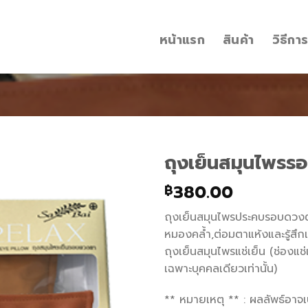
หน้าแรก
สินค้า
วิธีกา
ถุงเย็นสมุนไพร
380.00
฿
Add to
wishlist
ถุงเย็นสมุนไพรประคบรอบดวงตา 
หมองคล้ำ,ต่อมตาแห้งและรู้สึกเ
ถุงเย็นสมุนไพรแช่เย็น (ช่องแช่แ
เฉพาะบุคคลเดียวเท่านั้น)
** หมายเหตุ ** : ผลลัพธ์อาจ